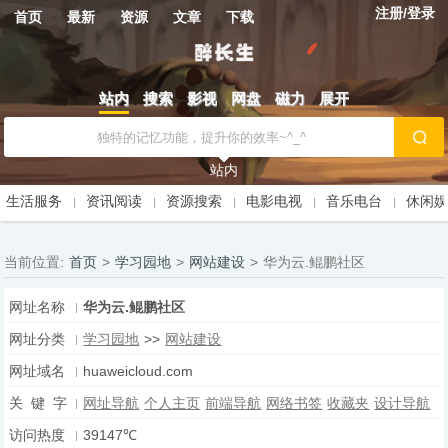
注册/登录
首页
最新
资源
文章
下载
站内
搜索
影视
网盘
磁力
展开
站内
生活服务
资讯阅读
资源搜索
电影电视
音乐电台
休闲
当前位置:
首页
>
学习园地
>
网站建设
>
华为云.鲲鹏社区
网址名称
华为云.鲲鹏社区
网址分类
学习园地
>>
网站建设
网址域名
huaweicloud.com
关 键 字
网址导航
个人主页
前端导航
网络书签
收藏夹
设计导航
访问热度
39147℃