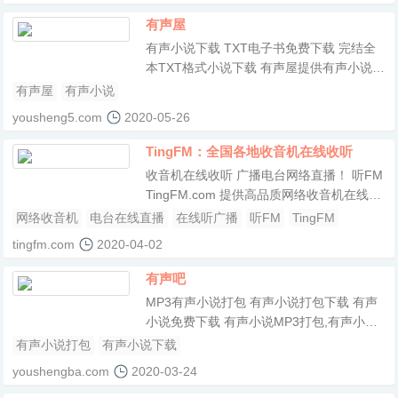
有声屋
有声小说下载 TXT电子书免费下载 完结全
本TXT格式小说下载 有声屋提供有声小说下
载,TXT电子书免费下载,全本完结txt小说下
有声屋
有声小说
载,全文TXT格式电子书免费下载,尽在有声
yousheng5.com
2020-05-26
屋！
TingFM：全国各地收音机在线收听
收音机在线收听 广播电台网络直播！ 听FM
TingFM.com 提供高品质网络收音机在线收
听服务，无软件安装实现网页在线收听，手
网络收音机
电台在线直播
在线听广播
听FM
TingFM
机在线收听广播。网站全面汇集整理国内外
tingfm.com
2020-04-02
主流电台流媒体播放地址，方便广大广播爱
好者随时随地利用网络收听喜爱的广播电
有声吧
台。TingFM祝您收听愉快！
MP3有声小说打包 有声小说打包下载 有声
小说免费下载 有声小说MP3打包,有声小说
打包下载,有声小说免费下载,有声小说迅雷
有声小说打包
有声小说下载
免费下载,有声读物打包下载
youshengba.com
2020-03-24