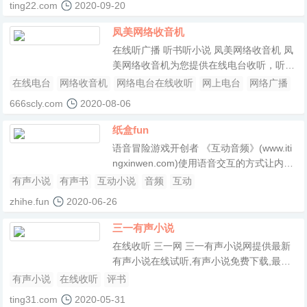
ting22.com
2020-09-20
择!
凤美网络收音机
在线听广播 听书听小说 凤美网络收音机 凤
美网络收音机为您提供在线电台收听，听广
播听新闻听音乐听书听小说听戏听相声尽在
在线电台
网络收音机
网络电台在线收听
网上电台
网络广播
凤美网络收音机。音乐之声,中国之声,937
666scly.com
2020-08-06
泉州网,佛山电台,湖南电台,深圳电台,江苏电
台, wwe美国职业摔角,都市110,财经927,以
纸盒fun
及91.8,91.6,96.8,107.7,101.7,87.6,fm987
语音冒险游戏开创者 《互动音频》(www.iti
等诸多频道任您选择
ngxinwen.com)使用语音交互的方式让内容
生动起来，让交互更加自然。这里有互动小
有声小说
有声书
互动小说
音频
互动
说，语音百科全书，语音菜谱还有学习板块
zhihe.fun
2020-06-26
可以学习语言知识。还有生活知识板块，内
容轻松，交互便捷，可以在PC，手机，平
三一有声小说
板等有屏设备，也可以通过耳机，智能手
在线收听 三一网 三一有声小说网提供最新
表，智能音箱家具等小屏或者无屏设备上使
有声小说在线试听,有声小说免费下载,最新
用。
有声读物免费下载,评书在线收听,相声在线
有声小说
在线收听
评书
收听。
ting31.com
2020-05-31