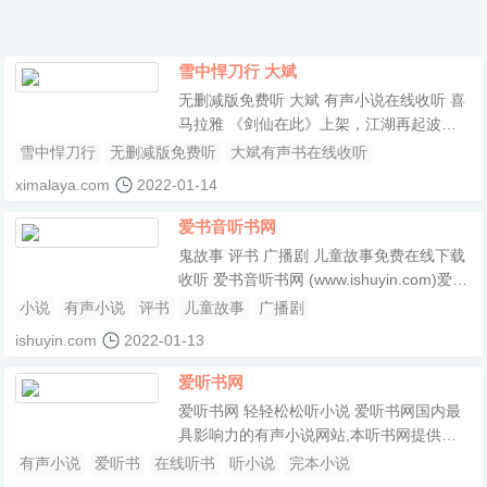
雪中悍刀行 大斌
无删减版免费听 大斌 有声小说在线收听 喜
马拉雅 《剑仙在此》上架，江湖再起波
澜，每天抽月卡送红包【内容简介】有个白
雪中悍刀行
无删减版免费听
大斌有声书在线收听
狐儿脸，佩双刀绣冬春雷，要做那天下第
ximalaya.com
2022-01-14
一。湖底有白发老魁爱吃荤。缺门牙老仆背
剑匣。山上有个骑青牛的年轻师叔祖，不敢
爱书音听书网
下山。有个骑熊猫扛向日葵不太冷的少女杀
鬼故事 评书 广播剧 儿童故事免费在线下载
手。 这个江湖，高人出行要注重出尘装
收听 爱书音听书网 (www.ishuyin.com)爱书
扮，女侠行走江湖要注意培养人气，宗派要
音听书网免费提供凡人修仙传有声小说, 有
小说
有声小说
评书
儿童故事
广播剧
跟庙堂打好关系。 而主角，则潇洒带刀，
声鬼故事,单田芳评书,儿童故事和精品广播
把江湖捅了一个通透…【
ishuyin.com
2022-01-13
剧免费在线收听
爱听书网
爱听书网 轻轻松松听小说 爱听书网国内最
具影响力的有声小说网站,本听书网提供最
新最全热门完本有声小说,有声读物,每日更
有声小说
爱听书
在线听书
听小说
完本小说
新,支持自动连播,无弹窗,爱听书网你值得选