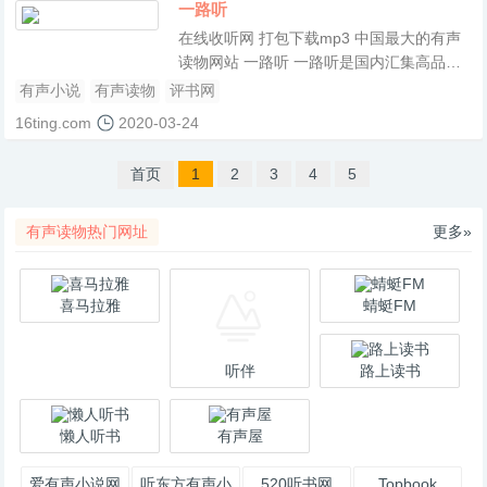
一路听
在线收听网 打包下载mp3 中国最大的有声
读物网站 一路听 一路听是国内汇集高品质
有声小说、有声读物最多的资源网站,让有
有声小说
有声读物
评书网
声爱好者不仅能随时随地收听喜欢的节目,
16ting.com
2020-03-24
也可以随时分享作品,发出自己的声音!
首页
1
2
3
4
5
有声读物热门网址
更多»
喜马拉雅
蜻蜓FM
听伴
路上读书
懒人听书
有声屋
爱有声小说网
听东方有声小
520听书网
Topbook