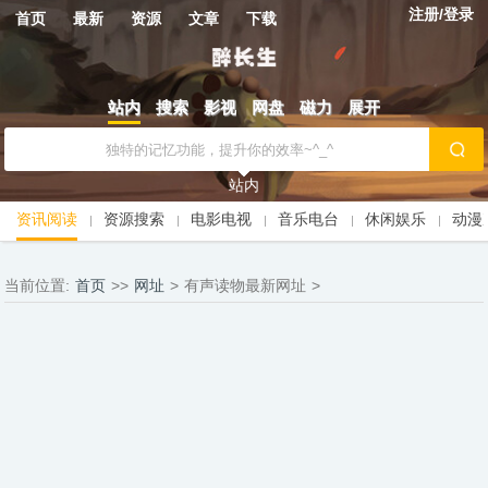
注册/登录
首页
最新
资源
文章
下载
站内
搜索
影视
网盘
磁力
展开
站内
资讯阅读
资源搜索
电影电视
音乐电台
休闲娱乐
动漫
当前位置:
首页
>>
网址
>
有声读物最新网址
>