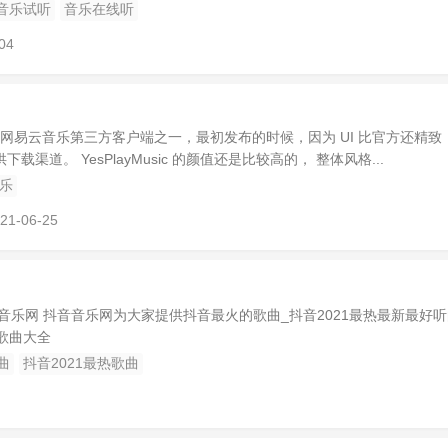
音乐试听
音乐在线听
04
是众多开源网易云音乐第三方客户端之一，最初发布的时候，因为 UI 比官方还精致
渠道。 YesPlayMusic 的颜值还是比较高的， 整体风格...
乐
21-06-25
音乐网 抖音音乐网为大家提供抖音最火的歌曲_抖音2021最热最新最好
歌曲大全
曲
抖音2021最热歌曲