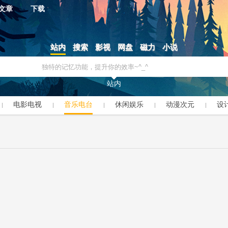
文章
下载
站内
搜索
影视
网盘
磁力
小说
站内
电影电视
音乐电台
休闲娱乐
动漫次元
设