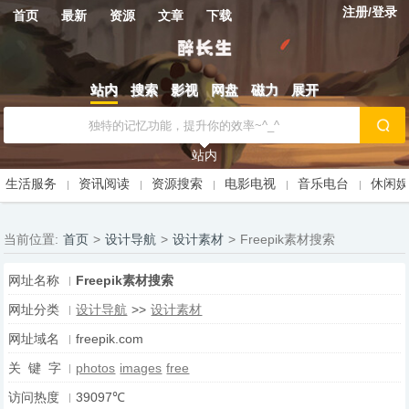
注册/登录
首页
最新
资源
文章
下载
站内
搜索
影视
网盘
磁力
展开
站内
生活服务
资讯阅读
资源搜索
电影电视
音乐电台
休闲
当前位置:
首页
>
设计导航
>
设计素材
>
Freepik素材搜索
网址名称
Freepik素材搜索
网址分类
设计导航
>>
设计素材
网址域名
freepik.com
关 键 字
photos
images
free
访问热度
39097℃