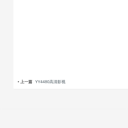
• 上一篇
YY4480高清影视