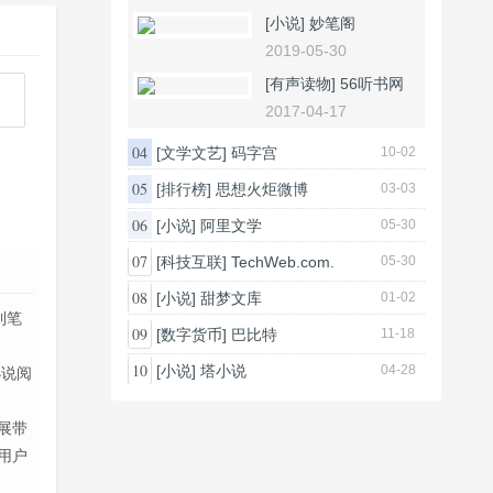
[小说]
妙笔阁
2019-05-30
[有声读物]
56听书网
2017-04-17
04
[文学文艺]
码字宫
10-02
05
[排行榜]
思想火炬微博
03-03
06
[小说]
阿里文学
05-30
07
[科技互联]
TechWeb.com.
05-30
08
[小说]
甜梦文库
01-02
到笔
09
[数字货币]
巴比特
11-18
10
[小说]
塔小说
04-28
小说阅
展带
用户