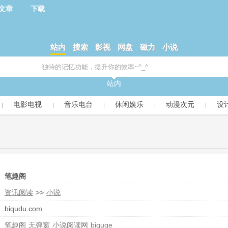
文章
下载
站内
搜索
影视
网盘
磁力
小说
站内
电影电视
音乐电台
休闲娱乐
动漫次元
设
笔趣阁
资讯阅读
>>
小说
biqudu.com
笔趣阁
无弹窗
小说阅读网
biquge