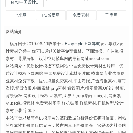
红动中国设计..
七米网
PS饭团网
免费素材
千库网
网站简介
模库网于2019-06-11收录于
- Exapmple上网导航
设计导航>设
计素材分类中,你可以通过关键字免费素材、平面海报、广告海报
素材、背景海报、设计找到模库网的最新网址mcool.com。
网站简介：优质设计模板下载网站 中国免费设计素材图片库，优
质设计模板下载网站 中国免费设计素材图片库 模库网专业优质商
业素材免费下载！提供海量免费素材,平面海报,广告海报素材,电商
海报,背景海报,电商素材,png素材,背景图片,插图插画,UI设计模板,
背景模板,网页设计模板,UI素材,UI界面,app界面,ios设计,网页素
材,psd海报素材,免费素材图库,样机贴图,样机素材,样机模型,设计
素材下载,字体下
本站平台只是简单供模库网的基础数据分析其价值和可信度，网站
的可靠性和价值仅供参考，模库网真正的价值在于它是否为社会的
发展带来积极促进作用，另外还取决于各种因素的综合分析。因网