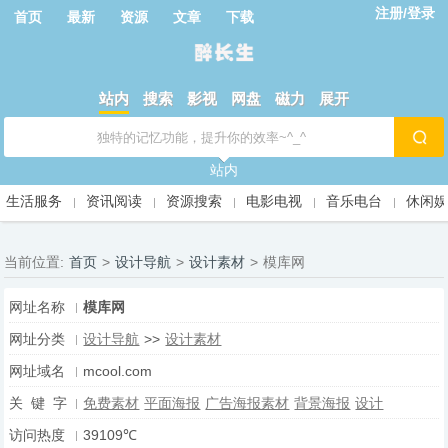
注册/登录
首页
最新
资源
文章
下载
站内
搜索
影视
网盘
磁力
展开
站内
生活服务
资讯阅读
资源搜索
电影电视
音乐电台
休闲
当前位置:
首页
>
设计导航
>
设计素材
>
模库网
网址名称
模库网
网址分类
设计导航
>>
设计素材
网址域名
mcool.com
关 键 字
免费素材
平面海报
广告海报素材
背景海报
设计
访问热度
39109℃