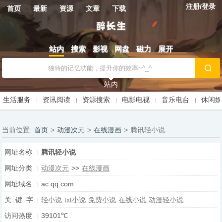
注册/登录
首页
最新
资源
文章
下载
站内
搜索
影视
网盘
磁力
展开
站内
生活服务
资讯阅读
资源搜索
电影电视
音乐电台
休闲
当前位置:
首页
>
动漫次元
>
在线漫画
>
腾讯轻小说
网址名称
腾讯轻小说
网址分类
动漫次元
>>
在线漫画
网址域名
ac.qq.com
关 键 字
轻小说
txt小说
免费小说
在线小说
动漫轻小说
访问热度
39101℃