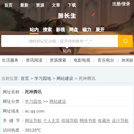
注册/登录
首页
最新
资源
文章
下载
站内
搜索
影视
网盘
磁力
展开
站内
生活服务
资讯阅读
资源搜索
电影电视
音乐电台
休闲
当前位置:
首页
>
学习园地
>
网站建设
>
死神腾讯
网址名称
死神腾讯
网址分类
学习园地
>>
网站建设
网址域名
ac.qq.com
关 键 字
网址导航
个人主页
前端导航
网络书签
收藏夹
设计导航
访问热度
39128℃