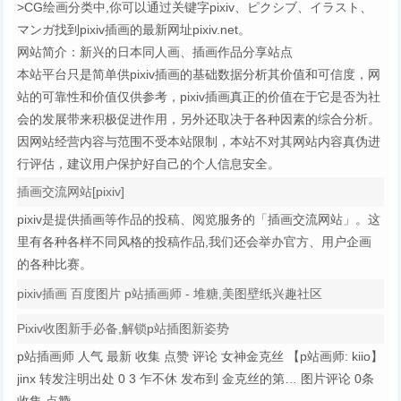
>CG绘画分类中,你可以通过关键字pixiv、ピクシブ、イラスト、
マンガ找到pixiv插画的最新网址pixiv.net。
网站简介：新兴的日本同人画、插画作品分享站点
本站平台只是简单供pixiv插画的基础数据分析其价值和可信度，网
站的可靠性和价值仅供参考，pixiv插画真正的价值在于它是否为社
会的发展带来积极促进作用，另外还取决于各种因素的综合分析。
因网站经营内容与范围不受本站限制，本站不对其网站内容真伪进
行评估，建议用户保护好自己的个人信息安全。
插画交流网站[pixiv]
pixiv是提供插画等作品的投稿、阅览服务的「插画交流网站」。这
里有各种各样不同风格的投稿作品,我们还会举办官方、用户企画
的各种比赛。
pixiv插画 百度图片 p站插画师 - 堆糖,美图壁纸兴趣社区
Pixiv收图新手必备,解锁p站插图新姿势
p站插画师 人气 最新 收集 点赞 评论 女神金克丝 【p站画师: kiio】
jinx 转发注明出处 0 3 乍不休 发布到 金克丝的第… 图片评论 0条