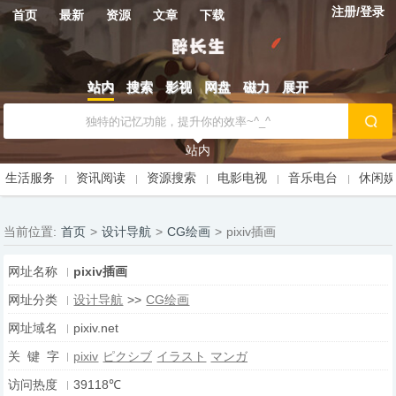
注册/登录
首页
最新
资源
文章
下载
站内
搜索
影视
网盘
磁力
展开
站内
生活服务
资讯阅读
资源搜索
电影电视
音乐电台
休闲
当前位置:
首页
>
设计导航
>
CG绘画
>
pixiv插画
网址名称
pixiv插画
网址分类
设计导航
>>
CG绘画
网址域名
pixiv.net
关 键 字
pixiv
ピクシブ
イラスト
マンガ
访问热度
39118℃