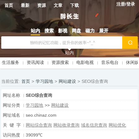
注册/登录
首页
最新
资源
文章
下载
站内
搜索
影视
网盘
磁力
展开
站内
生活服务
资讯阅读
资源搜索
电影电视
音乐电台
休闲
当前位置:
首页
>
学习园地
>
网站建设
>
SEO综合查询
网址名称
SEO综合查询
网址分类
学习园地
>>
网站建设
网址域名
seo.chinaz.com
关 键 字
网站综合查询
网站收录查询
域名信息查询
网站优化
访问热度
39099℃