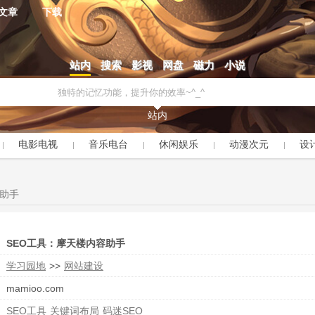
文章
下载
站内
搜索
影视
网盘
磁力
小说
站内
电影电视
音乐电台
休闲娱乐
动漫次元
设
容助手
SEO工具：摩天楼内容助手
学习园地
>>
网站建设
mamioo.com
SEO工具
关键词布局
码迷SEO