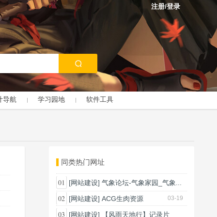
注册/登录
计导航
学习园地
软件工具
同类热门网址
01
[网站建设]
气象论坛-气象家园_气象...
03-18
02
[网站建设]
ACG生肉资源
03-19
03
[网站建设]
【风雨天地行】记录片