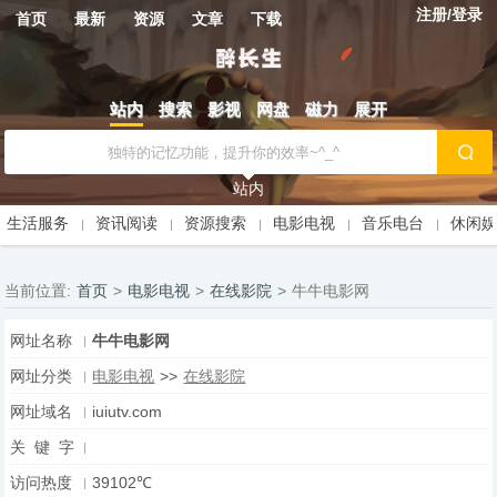
注册/登录
首页
最新
资源
文章
下载
站内
搜索
影视
网盘
磁力
展开
站内
生活服务
资讯阅读
资源搜索
电影电视
音乐电台
休闲
当前位置:
首页
>
电影电视
>
在线影院
>
牛牛电影网
网址名称
牛牛电影网
网址分类
电影电视
>>
在线影院
网址域名
iuiutv.com
关 键 字
访问热度
39102℃