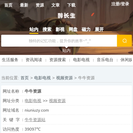
注册/登录
首页
最新
资源
文章
下载
站内
搜索
影视
网盘
磁力
展开
站内
生活服务
资讯阅读
资源搜索
电影电视
音乐电台
休闲
当前位置:
首页
>
电影电视
>
视频资源
>
牛牛资源
网址名称
牛牛资源
网址分类
电影电视
>>
视频资源
网址域名
niuniuzy.com
关 键 字
牛牛资源站
访问热度
39097℃