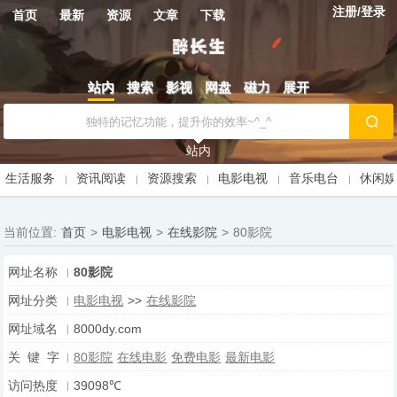
注册/登录
首页
最新
资源
文章
下载
站内
搜索
影视
网盘
磁力
展开
站内
生活服务
资讯阅读
资源搜索
电影电视
音乐电台
休闲
当前位置:
首页
>
电影电视
>
在线影院
>
80影院
网址名称
80影院
网址分类
电影电视
>>
在线影院
网址域名
8000dy.com
关 键 字
80影院
在线电影
免费电影
最新电影
访问热度
39098℃