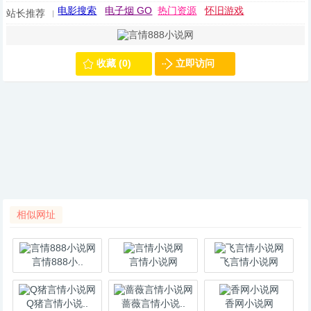
电影搜索
电子烟 GO
热门资源
怀旧游戏
站长推荐
收藏 (0)
立即访问
相似网址
言情888小..
言情小说网
飞言情小说网
Q猪言情小说..
蔷薇言情小说..
香网小说网