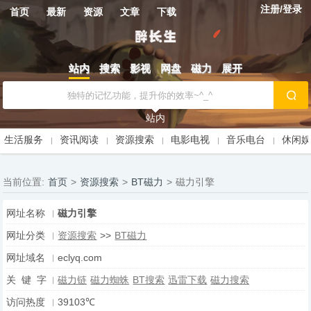
注册/登录
首页
最新
资源
文章
下载
站内
搜索
影视
网盘
磁力
展开
站内
生活服务
资讯阅读
资源搜索
电影电视
音乐电台
休闲
当前位置:
首页
>
资源搜索
>
BT磁力
>
磁力引擎
网址名称
磁力引擎
网址分类
资源搜索
>>
BT磁力
网址域名
eclyq.com
关 键 字
磁力链
磁力蜘蛛
BT搜索
迅雷下载
磁力搜索
访问热度
39103℃