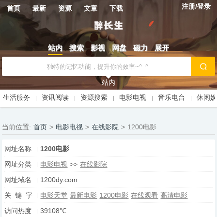
注册/登录
首页
最新
资源
文章
下载
站内
搜索
影视
网盘
磁力
展开
站内
生活服务
资讯阅读
资源搜索
电影电视
音乐电台
休闲
当前位置:
首页
>
电影电视
>
在线影院
>
1200电影
网址名称
1200电影
网址分类
电影电视
>>
在线影院
网址域名
1200dy.com
关 键 字
电影天堂
最新电影
1200电影
在线观看
高清电影
访问热度
39108℃