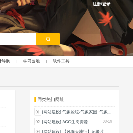
注册/登录
计导航
学习园地
软件工具
同类热门网址
01
[网站建设]
气象论坛-气象家园_气象...
03-18
02
[网站建设]
ACG生肉资源
03-19
03
[网站建设]
【风雨天地行】记录片