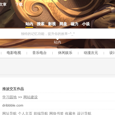
文章
下载
站内
搜索
影视
网盘
磁力
小说
站内
电影电视
音乐电台
休闲娱乐
动漫次元
设
推波交互作品
学习园地
>>
网站建设
dribbble.com
网址导航
个人主页
前端导航
网络书签
收藏夹
设计导航