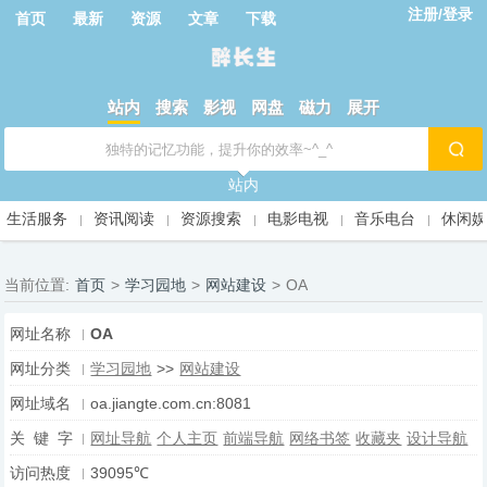
注册/登录
首页
最新
资源
文章
下载
站内
搜索
影视
网盘
磁力
展开
站内
生活服务
资讯阅读
资源搜索
电影电视
音乐电台
休闲
当前位置:
首页
>
学习园地
>
网站建设
>
OA
网址名称
OA
网址分类
学习园地
>>
网站建设
网址域名
oa.jiangte.com.cn:8081
关 键 字
网址导航
个人主页
前端导航
网络书签
收藏夹
设计导航
访问热度
39095℃