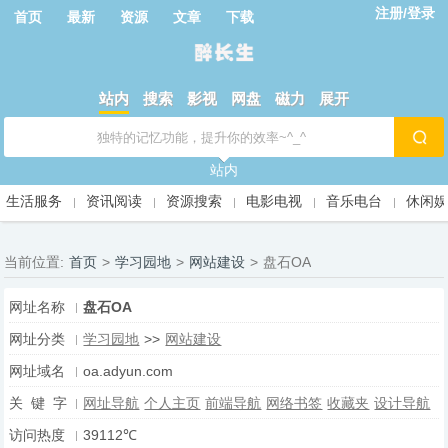
注册/登录
首页
最新
资源
文章
下载
站内
搜索
影视
网盘
磁力
展开
站内
生活服务
资讯阅读
资源搜索
电影电视
音乐电台
休闲
当前位置:
首页
>
学习园地
>
网站建设
>
盘石OA
网址名称
盘石OA
网址分类
学习园地
>>
网站建设
网址域名
oa.adyun.com
关 键 字
网址导航
个人主页
前端导航
网络书签
收藏夹
设计导航
访问热度
39112℃