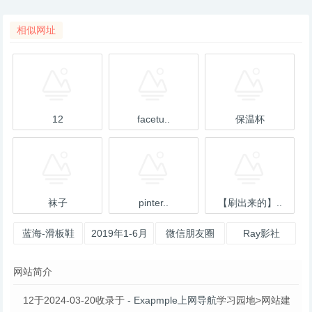
相似网址
12
facetu..
保温杯
袜子
pinter..
【刷出来的】..
蓝海-滑板鞋
2019年1-6月
微信朋友圈
Ray影社
杂志12期-淘
网站简介
宝网
12于2024-03-20收录于
- Exapmple上网导航
学习园地>网站建