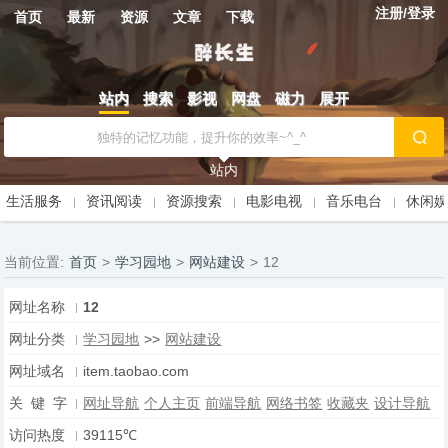
注册/登录
首页
最新
资源
文章
下载
站内
搜索
影视
网盘
磁力
展开
站内
生活服务
资讯阅读
资源搜索
电影电视
音乐电台
休闲
当前位置:
首页
>
学习园地
>
网站建设
>
12
网址名称
12
网址分类
学习园地
>>
网站建设
网址域名
item.taobao.com
关 键 字
网址导航
个人主页
前端导航
网络书签
收藏夹
设计导航
访问热度
39115℃