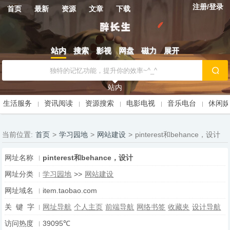
注册/登录
首页
最新
资源
文章
下载
站内
搜索
影视
网盘
磁力
展开
站内
生活服务
资讯阅读
资源搜索
电影电视
音乐电台
休闲
当前位置:
首页
>
学习园地
>
网站建设
>
pinterest和behance，设计
网址名称
pinterest和behance，设计
网址分类
学习园地
>>
网站建设
网址域名
item.taobao.com
关 键 字
网址导航
个人主页
前端导航
网络书签
收藏夹
设计导航
访问热度
39095℃