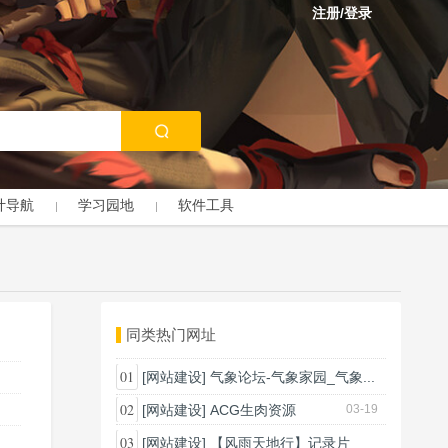
注册/登录
计导航
学习园地
软件工具
同类热门网址
01
[网站建设]
气象论坛-气象家园_气象...
03-18
02
[网站建设]
ACG生肉资源
03-19
03
[网站建设]
【风雨天地行】记录片