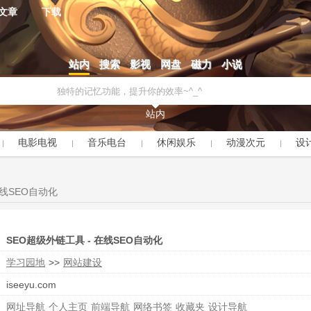
文章
下载
站内
搜索
影视
网盘
磁力
小说
站内
电影电视
音乐电台
休闲娱乐
动漫次元
设
在线SEO自动化
SEO超级外链工具 - 在线SEO自动化
学习园地
>>
网站建设
iseeyu.com
网址导航
个人主页
前端导航
网络书签
收藏夹
设计导航